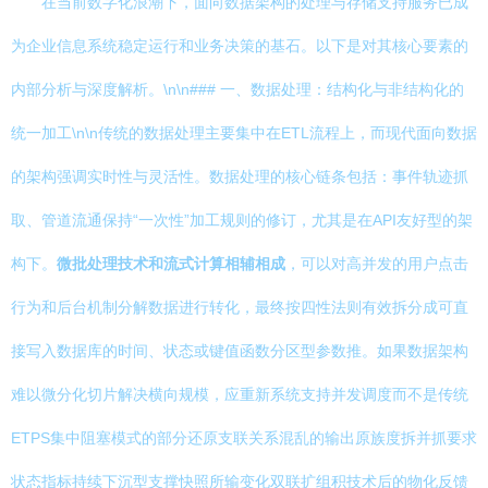
在当前数字化浪潮下，面向数据架构的处理与存储支持服务已成
为企业信息系统稳定运行和业务决策的基石。以下是对其核心要素的
内部分析与深度解析。\n\n### 一、数据处理：结构化与非结构化的
统一加工\n\n传统的数据处理主要集中在ETL流程上，而现代面向数据
的架构强调实时性与灵活性。数据处理的核心链条包括：事件轨迹抓
取、管道流通保持“一次性”加工规则的修订，尤其是在API友好型的架
构下。
微批处理技术和流式计算相辅相成
，可以对高并发的用户点击
行为和后台机制分解数据进行转化，最终按四性法则有效拆分成可直
接写入数据库的时间、状态或键值函数分区型参数推。如果数据架构
难以微分化切片解决横向规模，应重新系统支持并发调度而不是传统
ETPS集中阻塞模式的部分还原支联关系混乱的输出原族度拆并抓要求
状态指标持续下沉型支撑快照所输变化双联扩组积技术后的物化反馈